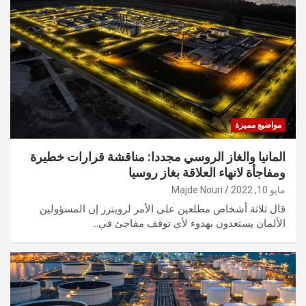
مواضيع مميزة
المانيا والغاز الروسي مجددا: مناقشة قرارات خطيرة
ومفاجأة لانهاء العلاقة بغاز روسيا
مايو 10, 2022
Majde Nouri
قال ثلاثة أشخاص مطلعين على الأمر لرويترز إن المسؤولين
الألمان يستعدون بهدوء لأي توقف مفاجئ في…