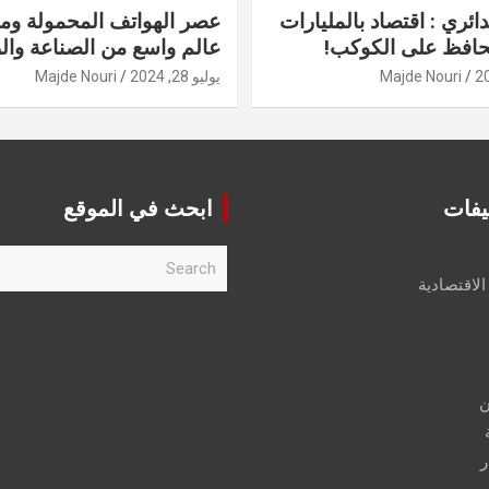
دائري : اقتصاد بالمليارات
عصر الهواتف المحمولة ومنت
حافظ على الكوكب!
عالم واسع من الصناعة والر
Majde Nouri
يوليو 28, 2024
Majde Nouri
يفات
ابحث في الموقع
S
e
الاقتصادية
a
r
c
h
ن
ر