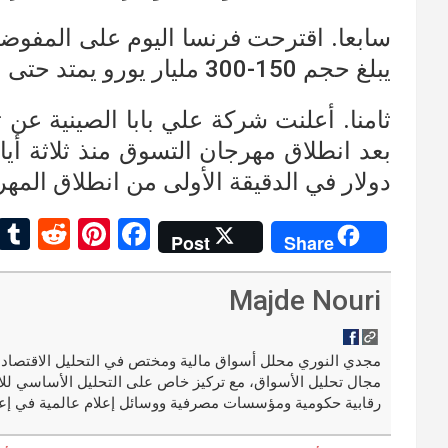
سابعا. اقترحت فرنسا اليوم على المفوضي
يبلغ حجم 150-300 مليار يورو يمتد حتى العام 2023
ثامنا. أعلنت شركة علي بابا الصينية عن
دولار في الدقيقة الأولى من انطلاق المه
R
Pi
F
Post
Share
e
nt
a
d
er
ce
Majde Nouri
di
es
b
t
t
o
مجال تحليل الأسواق، مع تركيز خاص على التحليل الأساسي للا
o
رقابية حكومية ومؤسسات مصرفية ووسائل إعلام عالمية في إعد
k