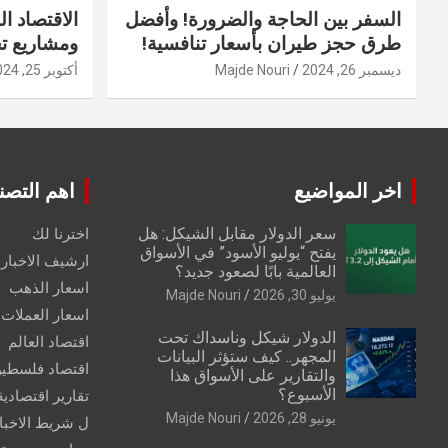
السفر بين الحاجة والضرورة! وأفضل
الاقتصاد ال
طرق حجز طيران بأسعار تنافسية!
ومشاريع ت
ديسمبر 26, 2024
Majde Nouri
أكتوبر 25, 2024
اخر المواضيع
اهم التصن
سعر الدولار مقابل الشيكل: هل
اخترنا لك
يفتح “يوليو الأسود” في الأسواق
ارشيف الاخبار 
العالمية بابًا لصعود جديد؟
اسعار الذهب
يوليو 30, 2026
Majde Nouri
اسعار العملات
الدولار شيكل وناسداك تحت
اقتصاد العالم
المجهر.. كيف ستؤثر البيانات
اقتصاد فلسطي
والتقارير على الأسواق هذا
الأسبوع؟
تقارير اقتصادية
يونيو 28, 2026
Majde Nouri
ل شريط الاخبا