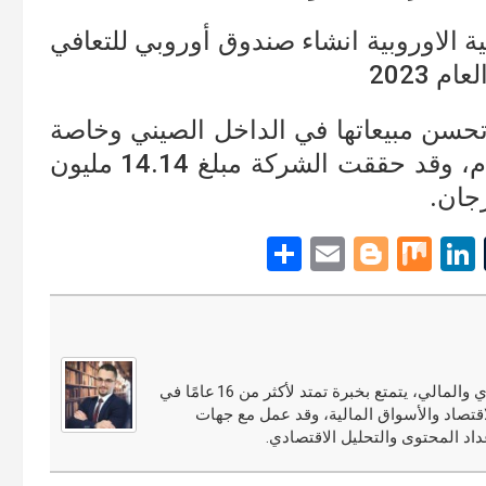
ة الاوروبية انشاء صندوق أوروبي للتعافي
 تحسن مبيعاتها في الداخل الصيني وخاصة
بعد انطلاق مهرجان التسوق منذ ثلاثة أيام، وقد حققت الشركة مبلغ 14.14 مليون
رجان.
S
E
Bl
M
Li
T
h
m
o
ix
n
u
ar
ail
g
ke
m
e
g
dI
bl
er
n
r
مجدي النوري محلل أسواق مالية ومختص في التحليل الاقتصادي والمالي، يتمتع بخبرة تمتد لأكثر من 16 عامًا في
قتصاد والأسواق المالية، وقد عمل مع جهات
اد المحتوى والتحليل الاقتصادي.