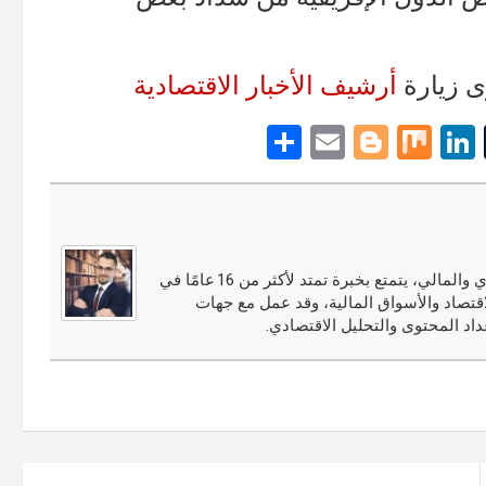
ى زيارة
أرشيف الأخبار الاقتصادية
S
E
Bl
M
Li
T
h
m
o
ix
n
u
ar
ail
g
ke
m
e
g
dI
bl
er
n
r
مجدي النوري محلل أسواق مالية ومختص في التحليل الاقتصادي والمالي، يتمتع بخبرة تمتد لأكثر من 16 عامًا في
قتصاد والأسواق المالية، وقد عمل مع جهات
اد المحتوى والتحليل الاقتصادي.