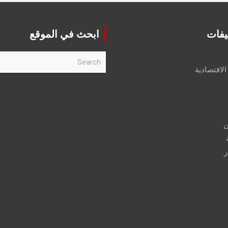
يفات
ابحث في الموقع
S
e
الاقتصادية
a
r
c
h
ن
ر