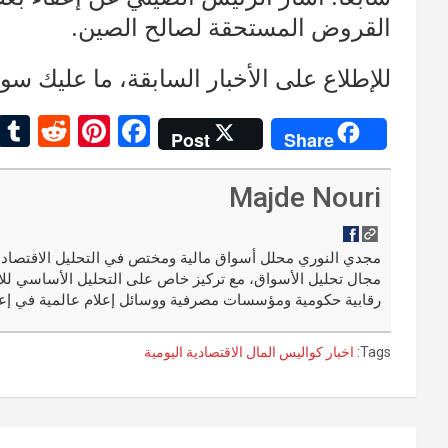
القروض المستحقة لصالح الصين.
للإطلاع على الأخبار السابقة، ما عليك سو
R
Pi
F
Post
Share
e
nt
a
d
er
ce
Majde Nouri
di
es
b
t
t
o
مجال تحليل الأسواق، مع تركيز خاص على التحليل الأساسي للا
o
رقابية حكومية ومؤسسات مصرفية ووسائل إعلام عالمية في إعد
k
Tags:
اخبار كواليس المال الاقتصادية اليومية
تصفّح