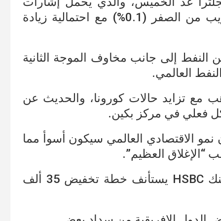
نجلترا غد الخميس، والذي يحمل إشارات
الابقاء على سعر الفائدة المنخفض القريب من الصفر (0.1%) مع احتمالية زيادة
من النفط إلى جانب مخاوف الموجة الثانية
نفط العالمي.
هب مع تزايد حالات كورونا، والحديث عن
كل فعلي في مركز بكين.
 نمو الاقتصادي العالمي سيكون أسوأ مما
ب “الإغلاق العظيم”.
سادسا. مصادر مطلعة أشارت إلى أن بنك HSBC يستأنف خطة تخفيض 35 ألف
ض الدول الإفريقية من سداد بعض