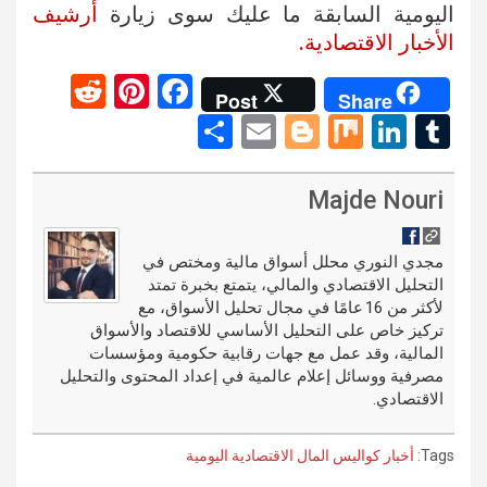
اليومية السابقة ما عليك سوى زيارة
أرشيف
الأخبار الاقتصادية.
R
Pi
F
Post
Share
e
nt
a
S
E
Bl
M
Li
T
d
er
ce
h
m
o
ix
n
u
di
es
b
ar
ail
g
ke
m
Majde Nouri
t
t
o
e
g
dI
bl
o
er
n
r
مجدي النوري محلل أسواق مالية ومختص في
التحليل الاقتصادي والمالي، يتمتع بخبرة تمتد
k
لأكثر من 16 عامًا في مجال تحليل الأسواق، مع
تركيز خاص على التحليل الأساسي للاقتصاد والأسواق
المالية، وقد عمل مع جهات رقابية حكومية ومؤسسات
مصرفية ووسائل إعلام عالمية في إعداد المحتوى والتحليل
الاقتصادي.
Tags:
أخبار كواليس المال الاقتصادية اليومية