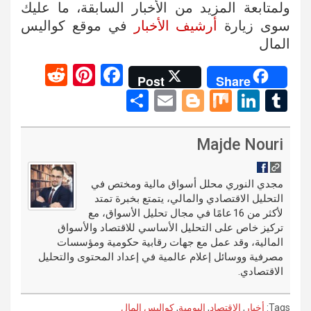
ولمتابعة المزيد من الأخبار السابقة، ما عليك
سوى زيارة
أرشيف الأخبار
في موقع كواليس
المال
R
Pi
F
Post
Share
e
nt
a
S
E
Bl
M
Li
T
d
er
ce
h
m
o
ix
n
u
di
es
b
ar
ail
g
ke
m
Majde Nouri
t
t
o
e
g
dI
bl
o
er
n
r
مجدي النوري محلل أسواق مالية ومختص في
التحليل الاقتصادي والمالي، يتمتع بخبرة تمتد
k
لأكثر من 16 عامًا في مجال تحليل الأسواق، مع
تركيز خاص على التحليل الأساسي للاقتصاد والأسواق
المالية، وقد عمل مع جهات رقابية حكومية ومؤسسات
مصرفية ووسائل إعلام عالمية في إعداد المحتوى والتحليل
الاقتصادي.
Tags:
أخبار
,
الاقتصاد
,
اليومية
,
كواليس المال