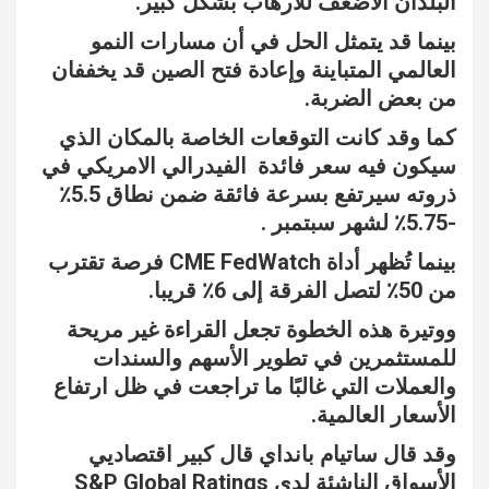
البلدان الأضعف للارهاب بشكل كبير.
بينما قد يتمثل الحل في أن مسارات النمو
العالمي المتباينة وإعادة فتح الصين قد يخففان
من بعض الضربة.
كما وقد كانت التوقعات الخاصة بالمكان الذي
سيكون فيه سعر فائدة الفيدرالي الامريكي في
ذروته سيرتفع بسرعة فائقة ضمن نطاق 5.5٪
-5.75٪ لشهر سبتمبر .
بينما تُظهر أداة CME FedWatch فرصة تقترب
من 50٪ لتصل الفرقة إلى 6٪ قريبا.
ووتيرة هذه الخطوة تجعل القراءة غير مريحة
للمستثمرين في تطوير الأسهم والسندات
والعملات التي غالبًا ما تراجعت في ظل ارتفاع
الأسعار العالمية.
وقد قال ساتيام بانداي قال كبير اقتصاديي
الأسواق الناشئة لدى S&P Global Ratings