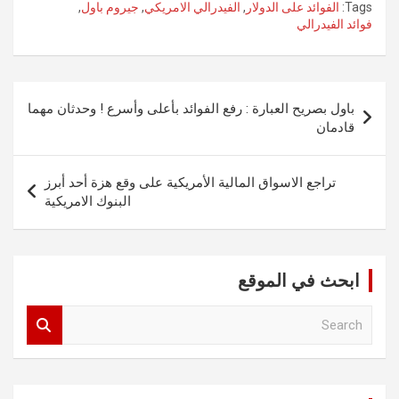
Tags:
الفوائد على الدولار
,
الفيدرالي الامريكي
,
جيروم باول
,
فوائد الفيدرالي
تصفّح
باول بصريح العبارة : رفع الفوائد بأعلى وأسرع ! وحدثان مهما
المقالات
قادمان
تراجع الاسواق المالية الأمريكية على وقع هزة أحد أبرز
البنوك الامريكية
ابحث في الموقع
S
e
a
r
c