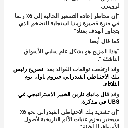
لرويترز.
“إن مخاطر إعادة التسعير الحالية إلى 6٪ ربما
في فترة قصيرة زمنيا استجابة للتضخم الذي
يتجاوز الهدف بعناد”
كما قال أيضا:
“هذا المزيج هو بشكل عام سلبي للأسواق
الناشئة “.
وقد ارتفعت توقعات الفوائد بعد
تصريح رئيس
بنك الاحتياطي الفيدرالي جيروم باول يوم
الثلاثاء.
وقد ق
ال مانيك نارين الخبير الاستراتيجي في
UBS في مذكرة:
“إن تشديد بنك الاحتياطي الفيدرالي نحو 6٪
سيختبر بحزم عتبات الألم التاريخية لأصول
الأسواق الناشئة”.