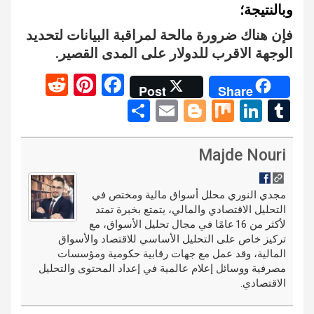
وبالنتيجة؛
فإن هناك ضرورة مالحة لمراقبة البيانات لتحديد
الوجهة الاقرب للدولار على المدى القصير.
R
Pi
F
Post
Share
e
nt
a
S
E
Bl
M
Li
T
d
er
ce
h
m
o
ix
n
u
di
es
b
ar
ail
g
ke
m
Majde Nouri
t
t
o
e
g
dI
bl
o
er
n
r
مجدي النوري محلل أسواق مالية ومختص في
التحليل الاقتصادي والمالي، يتمتع بخبرة تمتد
k
لأكثر من 16 عامًا في مجال تحليل الأسواق، مع
تركيز خاص على التحليل الأساسي للاقتصاد والأسواق
المالية، وقد عمل مع جهات رقابية حكومية ومؤسسات
مصرفية ووسائل إعلام عالمية في إعداد المحتوى والتحليل
الاقتصادي.