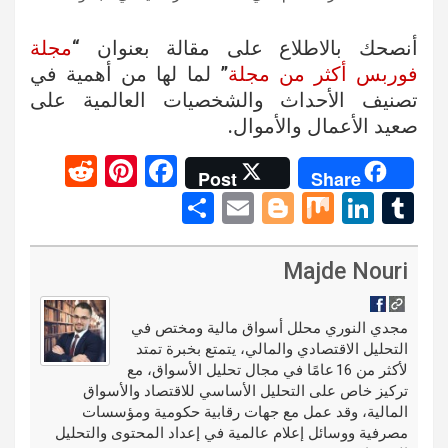
أنصحك بالاطلاع على مقالة بعنوان “
مجلة
فوربس أكثر من مجلة
” لما لها من أهمية في
تصنيف الأحداث والشخصيات العالمية على
صعيد الأعمال والأموال.
R
Pi
F
Post
Share
e
nt
a
S
E
Bl
M
Li
T
d
er
ce
h
m
o
ix
n
u
di
es
b
ar
ail
g
ke
m
Majde Nouri
t
t
o
e
g
dI
bl
o
er
n
r
مجدي النوري محلل أسواق مالية ومختص في
التحليل الاقتصادي والمالي، يتمتع بخبرة تمتد
k
لأكثر من 16 عامًا في مجال تحليل الأسواق، مع
تركيز خاص على التحليل الأساسي للاقتصاد والأسواق
المالية، وقد عمل مع جهات رقابية حكومية ومؤسسات
مصرفية ووسائل إعلام عالمية في إعداد المحتوى والتحليل