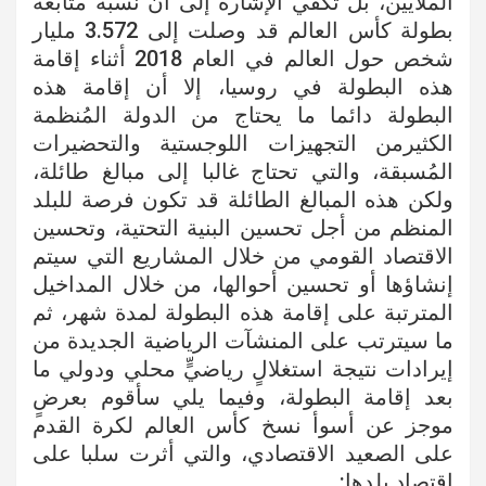
الملايين، بل تكفي الإشارة إلى أن نسبة متابعة
بطولة كأس العالم قد وصلت إلى 3.572 مليار
شخص حول العالم في العام 2018 أثناء إقامة
هذه البطولة في روسيا، إلا أن إقامة هذه
البطولة دائما ما يحتاج من الدولة المُنظمة
الكثيرمن التجهيزات اللوجستية والتحضيرات
المُسبقة، والتي تحتاج غالبا إلى مبالغ طائلة،
ولكن هذه المبالغ الطائلة قد تكون فرصة للبلد
المنظم من أجل تحسين البنية التحتية، وتحسين
الاقتصاد القومي من خلال المشاريع التي سيتم
إنشاؤها أو تحسين أحوالها، من خلال المداخيل
المترتبة على إقامة هذه البطولة لمدة شهر، ثم
ما سيترتب على المنشآت الرياضية الجديدة من
إيرادات نتيجة استغلالٍ رياضيٍّ محلي ودولي ما
بعد إقامة البطولة، وفيما يلي سأقوم بعرضٍ
موجز عن أسوأ نسخ كأس العالم لكرة القدم
على الصعيد الاقتصادي، والتي أثرت سلبا على
اقتصاد بلدها: