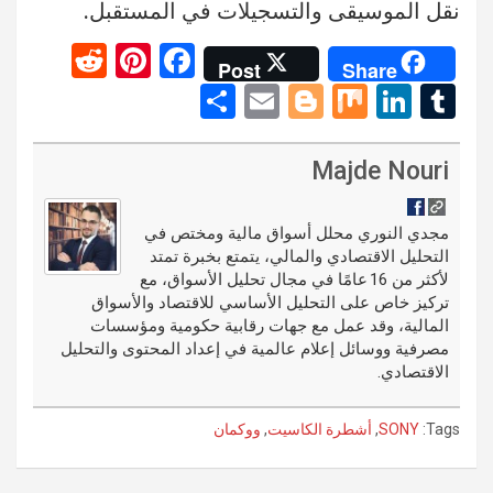
نقل الموسيقى والتسجيلات في المستقبل.
R
Pi
F
Post
Share
e
nt
a
S
E
Bl
M
Li
T
d
er
ce
h
m
o
ix
n
u
di
es
b
ar
ail
g
ke
m
Majde Nouri
t
t
o
e
g
dI
bl
o
er
n
r
مجدي النوري محلل أسواق مالية ومختص في
التحليل الاقتصادي والمالي، يتمتع بخبرة تمتد
k
لأكثر من 16 عامًا في مجال تحليل الأسواق، مع
تركيز خاص على التحليل الأساسي للاقتصاد والأسواق
المالية، وقد عمل مع جهات رقابية حكومية ومؤسسات
مصرفية ووسائل إعلام عالمية في إعداد المحتوى والتحليل
الاقتصادي.
Tags:
SONY
,
أشطرة الكاسيت
,
ووكمان