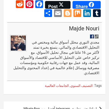
R
Pi
F
Post
Share
e
nt
a
S
E
Bl
M
Li
T
d
er
ce
h
m
o
ix
n
u
di
es
b
ar
ail
g
ke
m
Majde Nouri
t
t
o
e
g
dI
bl
o
er
n
r
مجدي النوري محلل أسواق مالية ومختص في
التحليل الاقتصادي والمالي، يتمتع بخبرة تمتد
k
لأكثر من 16 عامًا في مجال تحليل الأسواق، مع
تركيز خاص على التحليل الأساسي للاقتصاد والأسواق
المالية، وقد عمل مع جهات رقابية حكومية ومؤسسات
مصرفية ووسائل إعلام عالمية في إعداد المحتوى والتحليل
الاقتصادي.
Tags:
التصنيف السنوي
,
الجامعات العالمية
تصفّح
لماذا يعتبر تطبيق telegram أفضل من WhatsApp