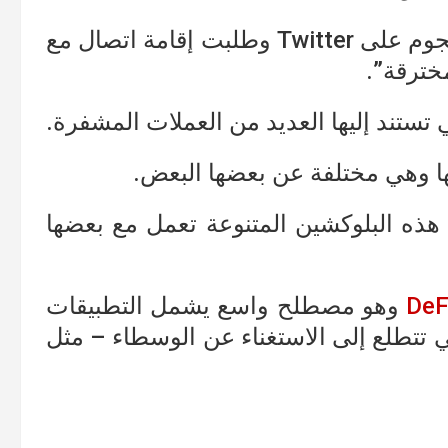
كما كشفت شبكة Poly Network عن الهجوم على Twitter وطلبت إقامة اتصال مع
خترقة”.
ة على جعل هذه البلوكشين المتنوعة تعمل مع بعضها
DeF
وهو مصطلح واسع يشمل التطبيقات
ة القائمة على تقنية blockchain التي تتطلع إلى الاستغناء عن الوسطاء – مثل