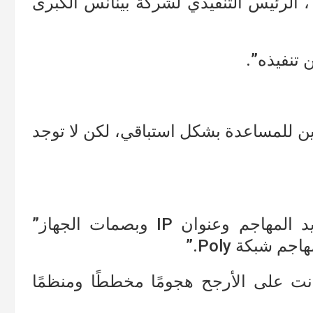
، الرئيس التنفيذي لشركة بينانس الكبرى
 تنفيذه”.
يين للمساعدة بشكل استباقي، لكن لا توجد
“أن الباحثين فهموا بصمات صندوق بريد المهاجم وعنوان IP وبصمات الجهاز”
م شبكة Poly.”
ت على الأرجح هجومًا مخططًا ومنظمًا