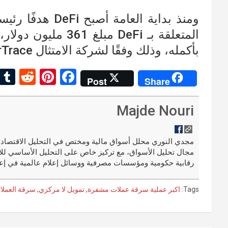
ومنذ بداية العام
بأكمله، وذلك وفقًا لشركة الامتثال CipherTrace.
R
Pi
F
Post
Share
e
nt
a
d
er
ce
Majde Nouri
di
es
b
t
t
o
مجال تحليل الأسواق، مع تركيز خاص على التحليل الأساسي للا
o
رقابية حكومية ومؤسسات مصرفية ووسائل إعلام عالمية في إعد
k
Tags:
اكبر عملية سرقة عملات مشفرة
,
تمويل لا مركزي
,
سرقة العملا