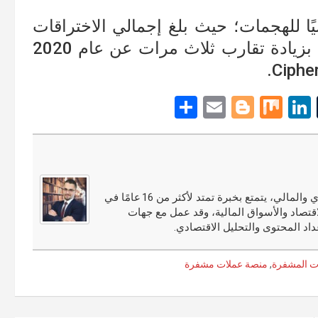
ة أصبح DeFi هدفًا رئيسيًا للهجمات؛ حيث بلغ إجمالي الاختراقات
المتعلقة بـ DeFi مبلغ 361 مليون دولار، بزيادة تقارب ثلاث مرات عن عام 2020
S
E
Bl
M
Li
T
h
m
o
ix
n
u
ar
ail
g
ke
m
e
g
dI
bl
er
n
r
مجدي النوري محلل أسواق مالية ومختص في التحليل الاقتصادي والمالي، يتمتع بخبرة تمتد لأكثر من 16 عامًا في
قتصاد والأسواق المالية، وقد عمل مع جهات
اد المحتوى والتحليل الاقتصادي.
ت المشفرة
,
منصة عملات مشفرة