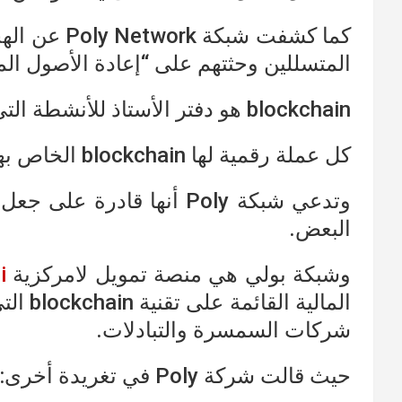
المتسللين وحثتهم على “إعادة الأصول الم
blockchain هو دفتر الأستاذ للأنشطة التي تستند إليها العديد من العملات المشفرة.
كل عملة رقمية لها blockchain الخاص بها وهي مختلفة عن بعضها البعض.
وتدعي شبكة Poly أنها قادر
البعض.
وشبكة بولي هي منصة تمويل لامركزية
i
المالي
شركات السمسرة والتبادلات.
حيث قالت شركة Poly في تغريدة أخرى: