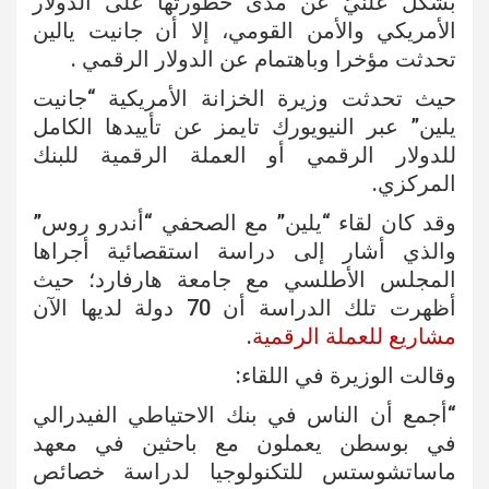
بشكل علنيّ عن مدى خطورتها على الدولار
الأمريكي والأمن القومي، إلا أن جانيت يالين
تحدثت مؤخرا وباهتمام عن الدولار الرقمي .
حيث تحدثت وزيرة الخزانة الأمريكية “جانيت
يلين” عبر النيويورك تايمز عن تأييدها الكامل
للدولار الرقمي أو العملة الرقمية للبنك
المركزي.
وقد كان لقاء “يلين” مع الصحفي “أندرو روس”
والذي أشار إلى دراسة استقصائية أجراها
المجلس الأطلسي مع جامعة هارفارد؛ حيث
أظهرت تلك الدراسة أن 70 دولة لديها الآن
مشاريع للعملة الرقمية
.
وقالت الوزيرة في اللقاء:
“أجمع أن الناس في بنك الاحتياطي الفيدرالي
في بوسطن يعملون مع باحثين في معهد
ماساتشوستس للتكنولوجيا لدراسة خصائص