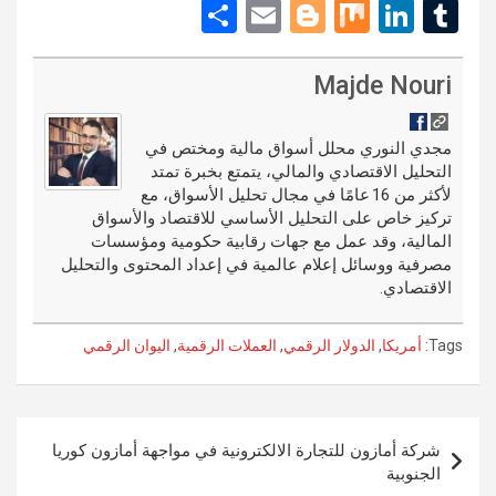
e
nt
a
S
E
Bl
M
Li
T
d
er
ce
h
m
o
ix
n
u
di
es
b
ar
ail
g
ke
m
Majde Nouri
t
t
o
e
g
dI
bl
o
er
n
r
مجدي النوري محلل أسواق مالية ومختص في
التحليل الاقتصادي والمالي، يتمتع بخبرة تمتد
k
لأكثر من 16 عامًا في مجال تحليل الأسواق، مع
تركيز خاص على التحليل الأساسي للاقتصاد والأسواق
المالية، وقد عمل مع جهات رقابية حكومية ومؤسسات
مصرفية ووسائل إعلام عالمية في إعداد المحتوى والتحليل
الاقتصادي.
Tags:
أمريكا
,
الدولار الرقمي
,
العملات الرقمية
,
اليوان الرقمي
تصفّح
شركة أمازون للتجارة الالكترونية في مواجهة أمازون كوريا
المقالات
الجنوبية