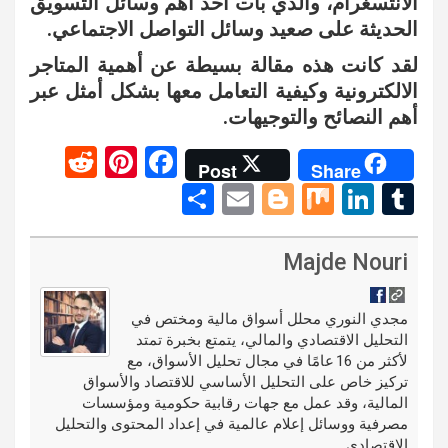
الانتسغرام، والذي بات أحد أهم وسائل التسويق
الحديثة على صعيد وسائل التواصل الاجتماعي.
لقد كانت هذه مقالة بسيطة عن أهمية المتاجر
الالكترونية وكيفية التعامل معها بشكل أمثل عبر
أهم النصائح والتوجيهات.
R
Pi
F
Post
Share
e
nt
a
S
E
Bl
M
Li
T
d
er
ce
h
m
o
ix
n
u
di
es
b
ar
ail
g
ke
m
Majde Nouri
t
t
o
e
g
dI
bl
o
er
n
r
مجدي النوري محلل أسواق مالية ومختص في
التحليل الاقتصادي والمالي، يتمتع بخبرة تمتد
k
لأكثر من 16 عامًا في مجال تحليل الأسواق، مع
تركيز خاص على التحليل الأساسي للاقتصاد والأسواق
المالية، وقد عمل مع جهات رقابية حكومية ومؤسسات
مصرفية ووسائل إعلام عالمية في إعداد المحتوى والتحليل
الاقتصادي.