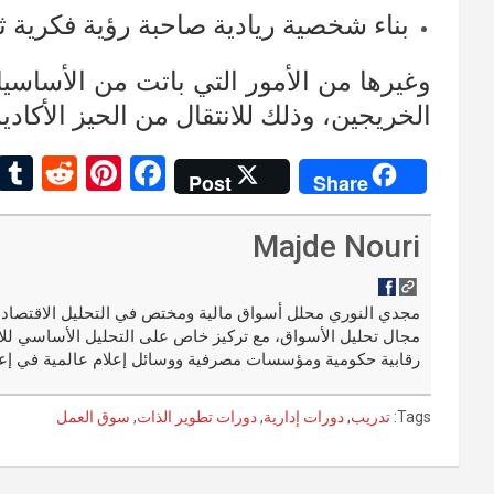
بناء شخصية ريادية صاحبة رؤية فكرية ثا
وغيرها من الأمور التي باتت من الأساسي
الخريجين، وذلك للانتقال من الحيز الأكا
R
Pi
F
Post
Share
e
nt
a
d
er
ce
Majde Nouri
di
es
b
t
t
o
مجال تحليل الأسواق، مع تركيز خاص على التحليل الأساسي للا
o
رقابية حكومية ومؤسسات مصرفية ووسائل إعلام عالمية في إعد
k
Tags:
تدريب
,
دورات إدارية
,
دورات تطوير الذات
,
سوق العمل