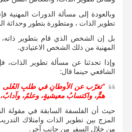
وبالعودة إلى مسألة الدورات المهنية ف
تطوير الذات ، ومتطورة بتطور وحداثة الو
بل إن الشخص الذي قام بتطوير ذاته،
المهنية من ذلك الشخص الاعتيادي.
وإذا تحدثنا عن مسألة تطوير الذات، فإ
الشافعي حينما قال:
“تغرّب عن الأوطانِ في طلبِ العُلى …
همٍّ، واكتسابُ معيشيةٍ، وعلمٌ، وآدابٌ،
حيث أن الفلسفة السابقة في مقولة ال
المزج بين تطوير الذات وامتلاك التدري
من خلال السفر من جانب آخر.