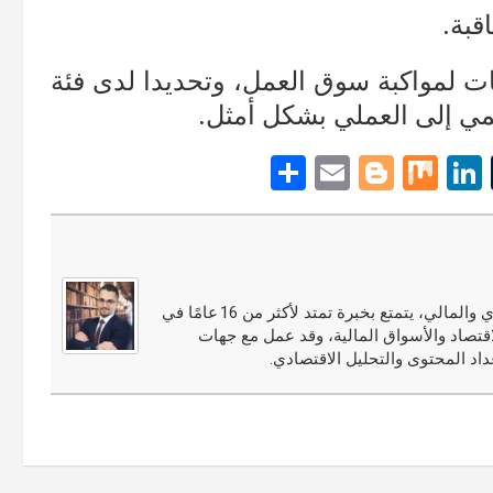
قبة.
ات لمواكبة سوق العمل، وتحديدا لدى فئة
ديمي إلى العملي بشكل أمثل.
S
E
Bl
M
Li
T
h
m
o
ix
n
u
ar
ail
g
ke
m
e
g
dI
bl
er
n
r
مجدي النوري محلل أسواق مالية ومختص في التحليل الاقتصادي والمالي، يتمتع بخبرة تمتد لأكثر من 16 عامًا في
قتصاد والأسواق المالية، وقد عمل مع جهات
اد المحتوى والتحليل الاقتصادي.