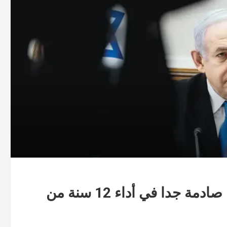
إرث بنيامين نتنياهو الاقتصادي : أراء صادمة جدا في أداء 12 سنة من