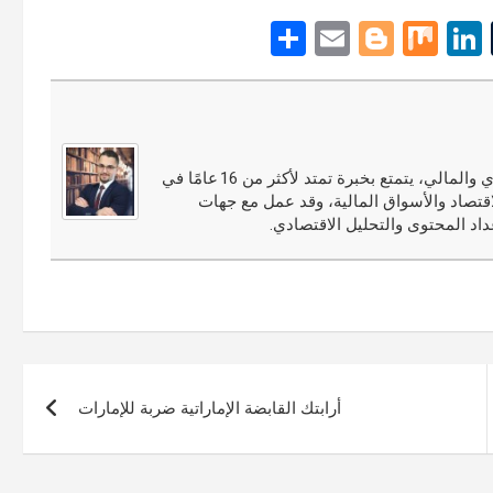
S
E
Bl
M
Li
T
h
m
o
ix
n
u
ar
ail
g
ke
m
e
g
dI
bl
er
n
r
مجدي النوري محلل أسواق مالية ومختص في التحليل الاقتصادي والمالي، يتمتع بخبرة تمتد لأكثر من 16 عامًا في
قتصاد والأسواق المالية، وقد عمل مع جهات
اد المحتوى والتحليل الاقتصادي.
أرابتك القابضة الإماراتية ضربة للإمارات