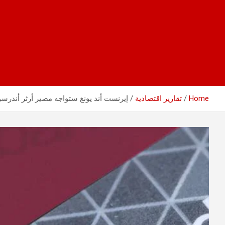
Home
تقارير اقتصادية
إيرنست أند يونغ ستواجه مصير أرثر أندرس