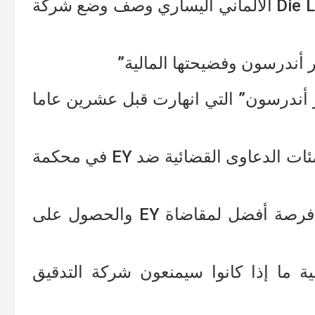
أما فابيو دي ماسي العضو في حزب Die Linke الألماني اليساري وصف وضع شركة
 أندرسون وفضيحتها المالية”
ر أندرسون” التي انهارت قبل عشرين عاما
أما مارك ليبشر محامي برلين الذي رفع مئات الدعاوى القضائية ضد EY في محكمة
“لدى المستثمرين في شركة Wirecard فرصة أفضل لمقاضاة EY والحصول على
ية ما إذا كانوا سيمنعون شركة التدقيق