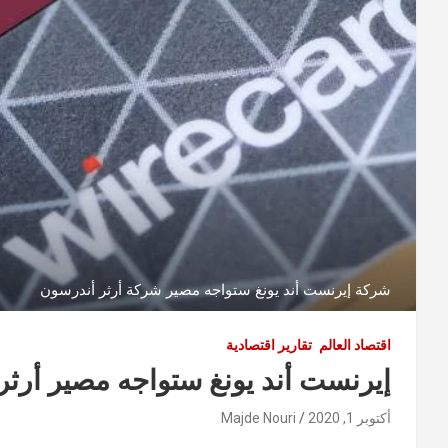
شركة إيرنست أند يونغ ستواجه مصير شركة أرثر أندرسون
اقتصاد العالم
تقارير اقتصادية
إيرنست أند يونغ ستواجه مصير أرث
أكتوبر 1, 2020
Majde Nouri