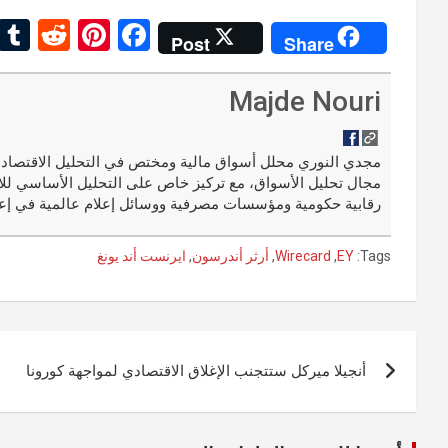
R
Pi
F
Post
Share
e
nt
a
d
er
ce
Majde Nouri
di
es
b
t
t
o
مجال تحليل الأسواق، مع تركيز خاص على التحليل الأساسي للا
o
رقابية حكومية ومؤسسات مصرفية ووسائل إعلام عالمية في إعد
k
Tags:
EY
,
Wirecard
,
أرثر أندرسون
,
ايرنست أند يونغ
تصفّح
أنجيلا ميركل ستتجنب الإغلاق الاقتصادي لمواجهة كورونا
المقالات