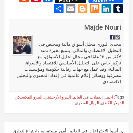
Post
Share
e
nt
a
S
E
Bl
M
Li
T
d
er
ce
h
m
o
ix
n
u
di
es
b
ar
ail
g
ke
m
Majde Nouri
t
t
o
e
g
dI
bl
o
er
n
r
مجدي النوري محلل أسواق مالية ومختص في
التحليل الاقتصادي والمالي، يتمتع بخبرة تمتد
k
لأكثر من 16 عامًا في مجال تحليل الأسواق، مع
تركيز خاص على التحليل الأساسي للاقتصاد والأسواق
المالية، وقد عمل مع جهات رقابية حكومية ومؤسسات
مصرفية ووسائل إعلام عالمية في إعداد المحتوى والتحليل
الاقتصادي.
Tags:
اجمل العملات في العالم
,
البيزو الأرجنتيني
,
البيزو المكسيكي
,
الدولار الكندي
,
الريال القطري
تصفّح
أسوأ الاختراعات في العالم : أمور مستفزة، واختراع لتعليق