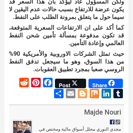
ولكن المسؤول عاد ليؤكد بأن هذا السعر قد
يكون عرضة للارتفاع بسبب حالات عدم اليقين لا
سيما حول ما يتعلق بمرونة الطلب على النفط.
كما أكد على ان الارتفاعات السعرية المتوقعة،
قد تكون مدفوعة بمسألة تأمين شحن النفط
العالمي وإعادة التأمين.
حيث تمثل الشركات الاوروبية والأمريكية 90%
من هذا السوق، وهو ما سيجعل تدفق النفط
الروسي صعبا بمجرد تطبيق العقوبات.
R
Pi
F
Post
Share
e
nt
a
S
E
Bl
M
Li
T
d
er
ce
h
m
o
ix
n
u
di
es
b
ar
ail
g
ke
m
Majde Nouri
t
t
o
e
g
dI
bl
o
er
n
r
مجدي النوري محلل أسواق مالية ومختص في