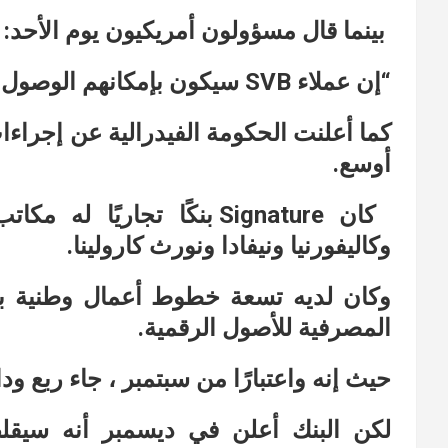
بينما قال مسؤولون أمريكيون يوم الأحد:
“إن عملاء SVB سيكون بإمكانهم الوصول إلى ودائعهم ابتداء من يوم الاثنين”>
كما أعلنت الحكومة الفيدرالية عن إجراء
أوسع.
كان Signature بنكًا تجار
وكاليفورنيا ونيفادا ونورث كارولينا.
وكان لديه تسعة خطوط أعمال وطنية بما
المصرفية للأصول الرقمية.
حيث إنه واعتبارًا من سبتمبر ، جاء ربع ود
لكن البنك أعلن في ديسمبر أنه سيقلص