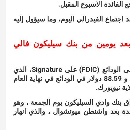
 الفائدة الاسبوع المقبل.
د اجتماع الفيدرالي اليوم، وما سيؤول إليه
فاصيل: اغلاق بنك Signature بعد يومين من بنك سيليكون فالي
سيطرت المؤسسة الفيدرالية للتأمين على الودائع (FDIC) على Signature، الذي
كان لديه 110.36 مليار دولار في الأصول و 88.59 دولار في الودائع في نهاية العام
ية نيويورك.
S في أعقاب إغلاق بنك وادي السيليكون يوم الجمعة ، وهو
تحدة بعد واشنطن ميوتشوال ، والذي انهار