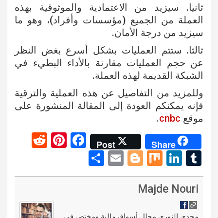
ثانيا. سيزيد من الاعتمادية والموثوقية بهذه
العملة من الجميع (مؤسسات وأفراد)، وهو ما
سيزيد من درجة الأمان.
ثالثا. ستتم العمليات بشكل أسرع بغض النظر
عن حجم العمليات مقارنة بالأداء البطيء في
الشبكة القديمة لهذه العملة.
وللمزيد من التفاصيل عن هذه العملية والترقية
فإنه يمكنكم العودة إلى المقالة المنشورة على
موقع
cnbc
.
R
Pi
F
Post
Share
e
nt
a
S
E
Bl
M
Li
T
d
er
ce
h
m
o
ix
n
u
di
es
b
ar
ail
g
ke
m
Majde Nouri
t
t
o
e
g
dI
bl
مجدي النوري محلل أسواق مالية ومختص في