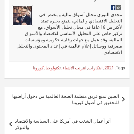
t
t
o
e
g
dI
bl
o
er
n
r
مجدي النوري محلل أسواق مالية ومختص في
التحليل الاقتصادي والمالي، يتمتع بخبرة تمتد
k
لأكثر من 16 عامًا في مجال تحليل الأسواق، مع
تركيز خاص على التحليل الأساسي للاقتصاد والأسواق
المالية، وقد عمل مع جهات رقابية حكومية ومؤسسات
مصرفية ووسائل إعلام عالمية في إعداد المحتوى والتحليل
الاقتصادي.
Tags:
2021
,
ابتكارات
,
انترنت الاشياء
,
تكنولوجيا
,
كورونا
تصفّح
الصين تمنع فريق منظمة الصحة العالمية من دخول أراضيها
المقالات
للتحقيق في أصول كورونا
أثر أعمال الشغب في أمريكا على السياسة والاقتصاد
والدولار