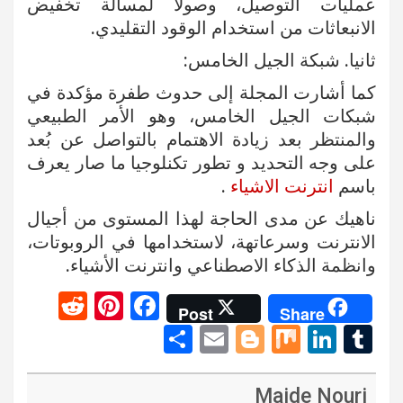
عمليات التوصيل، وصولا لمسألة تخفيض
الانبعاثات من استخدام الوقود التقليدي.
ثانيا. شبكة الجيل الخامس:
كما أشارت المجلة إلى حدوث طفرة مؤكدة في
شبكات الجيل الخامس، وهو الأمر الطبيعي
والمنتظر بعد زيادة الاهتمام بالتواصل عن بُعد
على وجه التحديد و تطور تكنلوجيا ما صار يعرف
باسم
انترنت الاشياء
.
ناهيك عن مدى الحاجة لهذا المستوى من أجيال
الانترنت وسرعاتهة، لاستخدامها في الروبوتات،
وانظمة الذكاء الاصطناعي وانترنت الأشياء.
R
Pi
F
Post
Share
e
nt
a
S
E
Bl
M
Li
T
d
er
ce
h
m
o
ix
n
u
di
es
b
ar
ail
g
ke
m
Majde Nouri