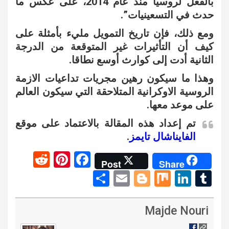
بالفعل لروسيا منذ عام 2014، على عكس ما
حدث في التسعينيات”.
ومع ذلك، فإن تاريخ التمويل مليء بأمثلة على
كيف أن التأثيرات غير المتوقعة من الدرجة
الثانية أدت إلى كوارث أوسع نطاقا.
وهذا ما سيكون رهين مجريات تداعيات الازمة
الروسية الاوكرانية المتلاحقة التي سيكون العالم
على موعد معها.
تم إعداد هذه المقالة بالاعتماد على موقع
الفايناشال تايمز
.
R
Pi
F
Post
Share
e
nt
a
S
E
Bl
M
Li
T
d
er
ce
h
m
o
ix
n
u
di
es
b
ar
ail
g
ke
m
Majde Nouri
t
t
o
e
g
dI
bl