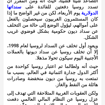
التصاعد شيئا فشيئا، حيث أنه ومن المقرر أن
تسدد روسيا دفعتين للفائدة على
سنداتها
الدولارية
يوم الأربعاء، لكن من غير الواضح ما إذا
كان المستثمرون الغربيون سيحصلون بالفعل
على أموالهم، ليؤول الوضع إلى حالة من التخلف
عن سداد ديون حكومية بشكل فوضوي غريب
الشكل.
ويعود أول تخلف عن السداد لروسيا لعام 1998،
إلا أن تخلف روسيا عن سداد ديونها بالعملات
الأجنبية اليوم سيكون تحولا مذهلا.
حيث أنه ولطالما تم اعتبار روسيا كواحدة من
أكثر الدول جدارة ائتمانية في العالم، بسبب ما
تمتعت به روسيا من ديون منخفضة وصادرات
هائلة من النفط والغاز.
ولكن العقوبات الغربية المتلاحقة التي تهدف إلى
عزل روسيا عن النظام المالي العالمي دفعت