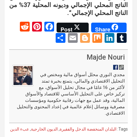
الناتج المحلي الإجمالي وديونه المحلية 37% من
الناتج المحلي الإجمالي”.
R
Pi
F
Post
Share
e
nt
a
S
E
Bl
M
Li
T
d
er
ce
h
m
o
ix
n
u
di
es
b
ar
ail
g
ke
m
Majde Nouri
t
t
o
e
g
dI
bl
o
er
n
r
مجدي النوري محلل أسواق مالية ومختص في
التحليل الاقتصادي والمالي، يتمتع بخبرة تمتد
k
لأكثر من 16 عامًا في مجال تحليل الأسواق، مع
تركيز خاص على التحليل الأساسي للاقتصاد والأسواق
المالية، وقد عمل مع جهات رقابية حكومية ومؤسسات
مصرفية ووسائل إعلام عالمية في إعداد المحتوى والتحليل
الاقتصادي.
Tags:
البلدان المنخفضة الدخل والفقيرة
,
الديون الخارجية
,
عبء الدين