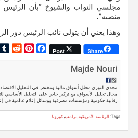
مجلسي النواب والشيوخ “بأن الرئيس غي
منصبه”.
وهذا يعني أن يتولى نائب الرئيس دور الرئ
R
Pi
F
Post
Share
e
nt
a
d
er
ce
Majde Nouri
di
es
b
t
t
o
مجال تحليل الأسواق، مع تركيز خاص على التحليل الأساسي للا
o
رقابية حكومية ومؤسسات مصرفية ووسائل إعلام عالمية في إعد
k
Tags:
الرئاسة الأمريكية
,
ترامب
,
كورونا