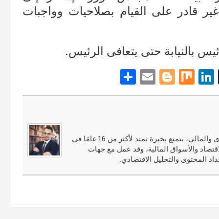
ر قادر على القيام بصلاحيات وواجبات
يس بالنيابة حتى يتعافى الرئيس.
S
E
Bl
M
Li
T
h
m
o
ix
n
u
ar
ail
g
ke
m
e
g
dI
bl
er
n
r
مجدي النوري محلل أسواق مالية ومختص في التحليل الاقتصادي والمالي، يتمتع بخبرة تمتد لأكثر من 16 عامًا في
قتصاد والأسواق المالية، وقد عمل مع جهات
اد المحتوى والتحليل الاقتصادي.