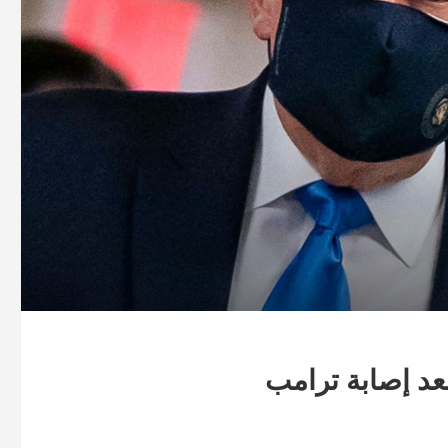
عد إصابة ترامب