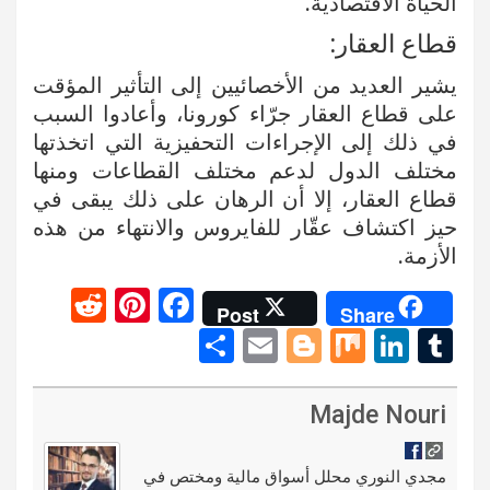
الحياة الاقتصادية.
قطاع العقار:
يشير العديد من الأخصائيين إلى التأثير المؤقت
على قطاع العقار جرّاء كورونا، وأعادوا السبب
في ذلك إلى الإجراءات التحفيزية التي اتخذتها
مختلف الدول لدعم مختلف القطاعات ومنها
قطاع العقار، إلا أن الرهان على ذلك يبقى في
حيز اكتشاف عقّار للفايروس والانتهاء من هذه
الأزمة.
R
Pi
F
Post
Share
e
nt
a
S
E
Bl
M
Li
T
d
er
ce
h
m
o
ix
n
u
di
es
b
ar
ail
g
ke
m
Majde Nouri
t
t
o
e
g
dI
bl
o
er
n
r
مجدي النوري محلل أسواق مالية ومختص في