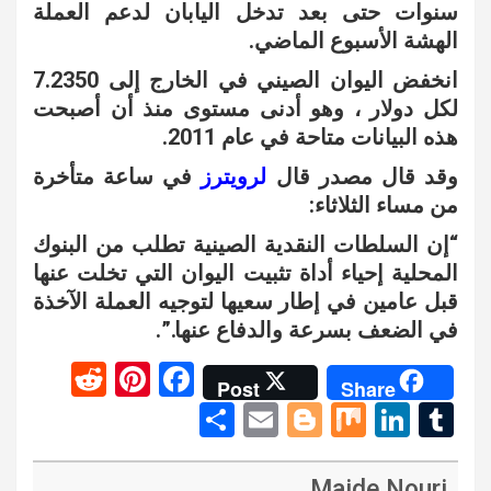
سنوات حتى بعد تدخل اليابان لدعم العملة
الهشة الأسبوع الماضي.
انخفض اليوان الصيني في الخارج إلى 7.2350
لكل دولار ، وهو أدنى مستوى منذ أن أصبحت
هذه البيانات متاحة في عام 2011.
وقد قال مصدر قال
لرويترز
في ساعة متأخرة
من مساء الثلاثاء:
“إن السلطات النقدية الصينية تطلب من البنوك
المحلية إحياء أداة تثبيت اليوان التي تخلت عنها
قبل عامين في إطار سعيها لتوجيه العملة الآخذة
في الضعف بسرعة والدفاع عنها.”.
R
Pi
F
Post
Share
e
nt
a
S
E
Bl
M
Li
T
d
er
ce
h
m
o
ix
n
u
di
es
b
ar
ail
g
ke
m
Majde Nouri