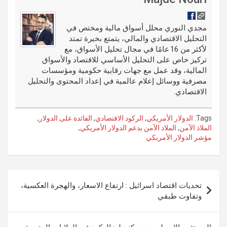
t
t
o
e
g
dI
bl
o
er
n
r
مجدي النوري محلل أسواق مالية ومختص في
التحليل الاقتصادي والمالي، يتمتع بخبرة تمتد
k
لأكثر من 16 عامًا في مجال تحليل الأسواق، مع
تركيز خاص على التحليل الأساسي للاقتصاد والأسواق
المالية، وقد عمل مع جهات رقابية حكومية ومؤسسات
مصرفية ووسائل إعلام عالمية في إعداد المحتوى والتحليل
الاقتصادي.
Tags:
الدولار الأمريكي
,
الركود الاقتصادي
,
الفائدة على الدولار
,
الملاذ الآمن
,
الملاذ الآمن يدعم الدولار الأمريكي
,
مؤشر الدولار الأمريكي
تصفّح
تحديات اقتصاد اسرائيل : ارتفاع الاسعار، والهجرة العكسية،
المقالات
وتفاوت طبقي