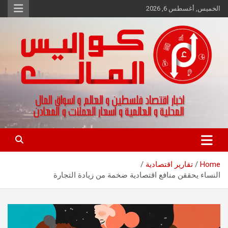
Ski
الخميس, أغسطس 6, 2026
t
conten
اخبار اقتصاد فلسطين و العالم و تقارير اسواق المال و العملات
كواليس المال
Home
تقارير اقتصادية
النساء يحققن منافع اقتصادية ضخمة من زيادة التجارة