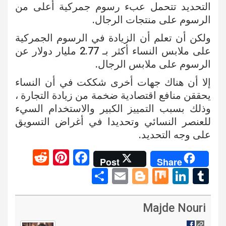
التحديد تتحمل عبء رسوم جمركية أعلى من
الرسوم على منتجات الرجال.
ولكن أن تعلم أن الزيادة في الرسوم الجمركية
على ملابس النساء أكثر بـ 2.77 مليار دولار عن
الرسوم على ملابس الرجال.
إلا أن هناك جهات أخرى شككت في أن النساء
يحققن منافع اقتصادية ضخمة من زيادة التجارة ،
وذلك بسبب التمييز الكبير والاستخدام السيء
للعنصر النسائي وتحديدا في أغراض التسويق
على وجه التحديد.
R
Pi
F
Post
Share
e
nt
a
S
E
Bl
M
Li
T
d
er
ce
h
m
o
ix
n
u
di
es
b
ar
ail
g
ke
m
Majde Nouri
t
t
o
e
g
dI
bl