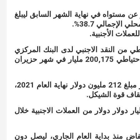
 5,998 مليون دولار عن مستواه في نهاية الشهر السابق ليبلغ
 الإجمالي 38.7%.
لعملات الأجنبية.
طي من النقد الاجنبي لدى البنك المركزي
الاسرائيلي منذ عام، حيث كان قد بلغ الاحتياطي 200,175 مليار في شهر حزيران
ثم ليصل إلى أعلى مستوياته حينما تجاوز مبلغ 212 مليون دولار نهاية العام 2021،
يقاف قوة الشيكل.
 من 30 مليار دولار دولار من العملات الاجنبية خلال
فاض منذ بداية العام الجاري، ليصل دون