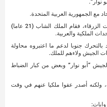
 نوار”.
اد مع الجمهورية العربية المتحدة.
وقد اندلعت المواجهات العنيفة في ثكنات الزرقاء، فقام الملك الشاب (21 عاما)
حدات الملكية والعربية.
ت قوة سورية قوامها 3000 فرد بالتحرك جنوبا لدعم ما اعتبروه محاولة
دات الجيش ولاءهم للملك.
يش “أبو نوار” وبعض من كبار الضباط
بسجن المتآمرين لمدة 15 سنة، ولكنه أصدر عفوا ملكيا عنهم في وقت
وايات: