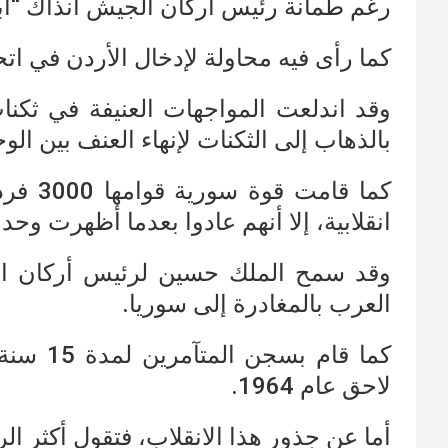
رغم طمأنة رئيس أركان الجيش آنذاك “ابو
كما رأى فيه محاولة لإدخال الأردن في اتح
بالذهاب إلى الثكنات لإنهاء العنف بين الو
كما قام
انقلابية، إلا أنهم عادوا بعدما أظهرت وح
وقد سمح الملك حسين لرئيس أركان الج
العرب بالمغادرة إلى سوريا.
كما قام 
لاحق عام 1964.
أما عن جذور هذا الانقلاب، فتقول أكثر الر