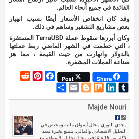
الفائدة في جميع أنحاء العالم.
وقد كان انخفاض الأسعار أيضًا بسبب انهيار
بعض مشاريع التشفير وساهم في ذلك.
وكان أبرزها سقوط عملة TerraUSD المستقرة
، التي حطمت في الشهر الماضي ربط عملتها
بالدولار وانهارت من حيث القيمة ، مما هز
صناعة العملات المشفرة.
R
Pi
F
Post
Share
e
nt
a
S
E
Bl
M
Li
T
d
er
ce
h
m
o
ix
n
u
di
es
b
ar
ail
g
ke
m
Majde Nouri
t
t
o
e
g
dI
bl
o
er
n
r
مجدي النوري محلل أسواق مالية ومختص في
التحليل الاقتصادي والمالي، يتمتع بخبرة تمتد
k
لأكثر من 16 عامًا في مجال تحليل الأسواق، مع