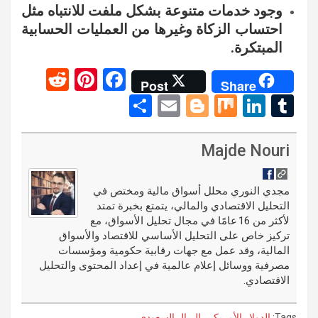
وجود خدمات متنوعة بشكل ملفت للانتباه مثل
احتساب الزكاة وغيرها من العمليات الحسابية
المبتكرة.
R
Pi
F
Post
Share
e
nt
a
S
E
Bl
M
Li
T
d
er
ce
h
m
o
ix
n
u
di
es
b
ar
ail
g
ke
m
Majde Nouri
t
t
o
e
g
dI
bl
o
er
n
r
مجدي النوري محلل أسواق مالية ومختص في
التحليل الاقتصادي والمالي، يتمتع بخبرة تمتد
k
لأكثر من 16 عامًا في مجال تحليل الأسواق، مع
تركيز خاص على التحليل الأساسي للاقتصاد والأسواق
المالية، وقد عمل مع جهات رقابية حكومية ومؤسسات
مصرفية ووسائل إعلام عالمية في إعداد المحتوى والتحليل
الاقتصادي.
Tags:
الدولار الأمريكي
,
الريال السعودي
,