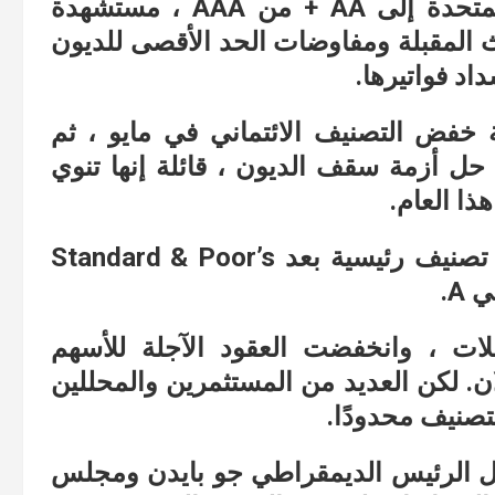
خفضت وكالة فيتش تصنيف الولايات المتحدة إلى AA + من AAA ، مستشهدة
ث المقبلة ومفاوضات الحد الأقصى للديون
اد فواتيرها.
ة خفض التصنيف الائتماني في مايو ، ثم
ل أزمة سقف الديون ، قائلة إنها تنوي
ذا العام.
مع خفض التصنيف ، أصبحت ثاني وكالة تصنيف رئيسية بعد Standard & Poor’s
A.
ات ، وانخفضت العقود الآجلة للأسهم
لان. لكن العديد من المستثمرين والمحللين
تصنيف محدودًا.
الرئيس الديمقراطي جو بايدن ومجلس