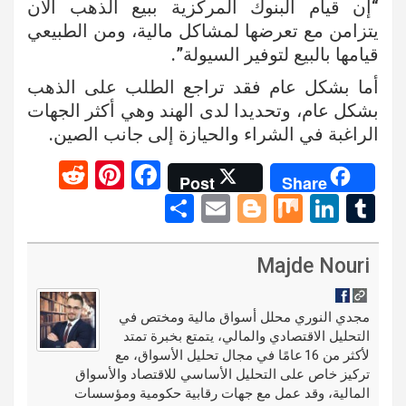
“إن قيام البنوك المركزية ببيع الذهب الآن
يتزامن مع تعرضها لمشاكل مالية، ومن الطبيعي
قيامها بالبيع لتوفير السيولة”.
أما بشكل عام فقد تراجع الطلب على الذهب
بشكل عام، وتحديدا لدى الهند وهي أكثر الجهات
الراغبة في الشراء والحيازة إلى جانب الصين.
R
Pi
F
Post
Share
e
nt
a
S
E
Bl
M
Li
T
d
er
ce
h
m
o
ix
n
u
di
es
b
ar
ail
g
ke
m
Majde Nouri
t
t
o
e
g
dI
bl
o
er
n
r
مجدي النوري محلل أسواق مالية ومختص في
التحليل الاقتصادي والمالي، يتمتع بخبرة تمتد
k
لأكثر من 16 عامًا في مجال تحليل الأسواق، مع
تركيز خاص على التحليل الأساسي للاقتصاد والأسواق
المالية، وقد عمل مع جهات رقابية حكومية ومؤسسات