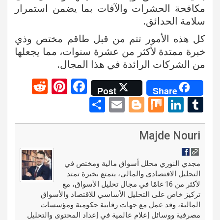
مكافحة الحشرات والآفات بما يضمن استمرار
سلامة الحدائق.
كل هذه الأمور تتم من قبل طاقم مختص وذي
خبرة ممتدة لأكثر من عشرة سنوات، مما يجعلها
من الشركات الرائدة في هذا المجال.
R
Pi
F
Post
Share
e
nt
a
S
E
Bl
M
Li
T
d
er
ce
h
m
o
ix
n
u
di
es
b
ar
ail
g
ke
m
Majde Nouri
t
t
o
e
g
dI
bl
o
er
n
r
مجدي النوري محلل أسواق مالية ومختص في
التحليل الاقتصادي والمالي، يتمتع بخبرة تمتد
k
لأكثر من 16 عامًا في مجال تحليل الأسواق، مع
تركيز خاص على التحليل الأساسي للاقتصاد والأسواق
المالية، وقد عمل مع جهات رقابية حكومية ومؤسسات
مصرفية ووسائل إعلام عالمية في إعداد المحتوى والتحليل