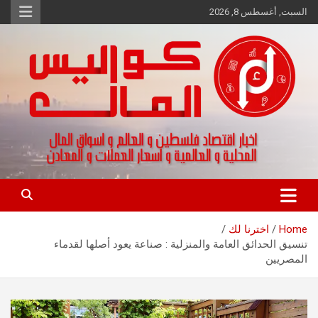
Ski
السبت, أغسطس 8, 2026
t
conten
اخبار اقتصاد فلسطين و العالم و تقارير اسواق المال و العملات
كواليس المال
Home
اخترنا لك
تنسيق الحدائق العامة والمنزلية : صناعة يعود أصلها لقدماء
المصريين