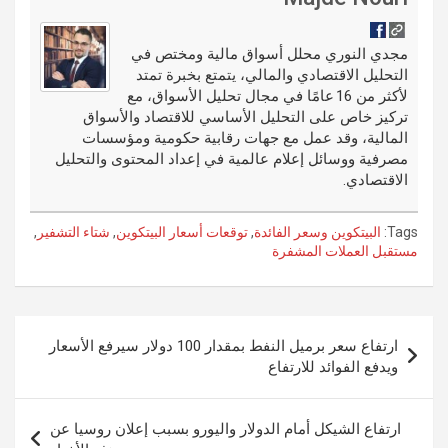
t
t
o
e
g
dI
bl
o
er
n
r
مجدي النوري محلل أسواق مالية ومختص في
التحليل الاقتصادي والمالي، يتمتع بخبرة تمتد
k
لأكثر من 16 عامًا في مجال تحليل الأسواق، مع
تركيز خاص على التحليل الأساسي للاقتصاد والأسواق
المالية، وقد عمل مع جهات رقابية حكومية ومؤسسات
مصرفية ووسائل إعلام عالمية في إعداد المحتوى والتحليل
الاقتصادي.
Tags:
البيتكوين وسعر الفائدة
,
توقعات أسعار البيتكوين
,
شتاء التشفير
,
مستقبل العملات المشفرة
تصفّح
ارتفاع سعر برميل النفط بمقدار 100 دولار سيرفع الأسعار
المقالات
ويدفع الفوائد للارتفاع
ارتفاع الشيكل أمام الدولار واليورو بسبب إعلان روسيا عن