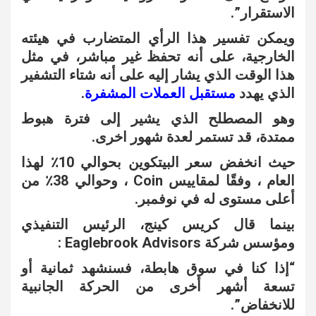
الاستقرار”.
ويمكن تفسير هذا الرأي المتضارب في هيئته
الخارجية، على أنه تحفظ غير مباشر، في مثل
هذا الوقت الذي يشار إليه على أنه شتاء التشفير
الذي يهدد
مستقبل العملات المشفرة
.
وهو المصطلح الذي يشير إلى فترة هبوط
ممتدة، قد تستمر لعدة شهور اخرى.
حيث انخفض سعر البيتكوين بحوالي 10٪ لهذا
العام ، وفقًا لمقاييس Coin ، وحوالي 38٪ من
أعلى مستوى له في نوفمبر.
بينما قال كريس كينج، الرئيس التنفيذي
ومؤسس شركة Eaglebrook Advisors :
“إذا كنا في سوق هابطة، فسنشهد ثمانية أو
تسعة أشهر أخرى من الحركة الجانبية
للانخفاض”.