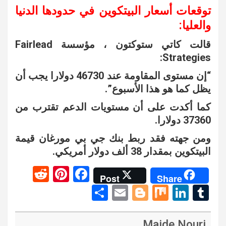
توقعات أسعار البيتكوين في حدودها الدنيا
والعليا:
قالت كاتي ستوكتون ، مؤسسة Fairlead
Strategies:
“إن مستوى المقاومة عند 46730 دولارا يجب أن
يظل كما هو هذا الأسبوع”.
كما أكدت على أن مستويات الدعم تقترب من
37360 دولارا.
ومن جهته فقد ربط بنك جي بي مورغان قيمة
البيتكوين بمقدار 38 ألف دولار أمريكي.
R
Pi
F
Post
Share
e
nt
a
S
E
Bl
M
Li
T
d
er
ce
h
m
o
ix
n
u
di
es
b
ar
ail
g
ke
m
Majde Nouri