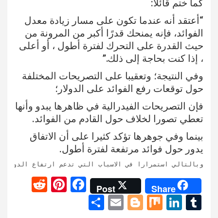
كما ختم قائلا:
“أعتقد أنه عندما تكون على مسار زيادة معدل
الفوائد، فإنه يمنحك قدرًا أكبر من المرونة من
حيث القدرة على التحرك لفترة أطول ، أو أعلى
، إذا كنت بحاجة إلى ذلك.”
وفي النتيجة؛ وتعقيبا على التصريحات المختلفة
حول توقعات رفع الفوائد على الدولار؛
فإن التصريحات الفيدرالية في ظاهرها يبدو وأنها
تعطي تصورا لخلاف حول القادم من الفوائد.
بينما وفي جوهرها تؤكد كثيرا على أن الاتفاق
يدور حول فوائد مرتفعة لفترة أطول.
وبالتالي استمرارا في الاسباب التي تدعم ارتفاع الدولار 

R
Pi
F
Post
Share
e
nt
a
S
E
Bl
M
Li
T
d
er
ce