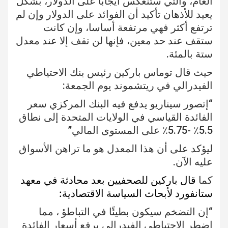
العام، والتي ستنعكس ايجابا على الدولار، بشكل
يعيد للأذهان تأكيد أن الفوائد على الدولار وإن لم
ترتفع أكثر فهي مرتفعة أساسا، وإن كانت
ستقف عند حد معين، فإنها لن تقف إلا عند معدل
ستة بالمئة.
حيث قال توماس باركين رئيس بنك الاحتياطي
الفيدرالي في ريتشموند يوم الجمعة:
“إتصور سيناريو يدفع فيه البنك المركزي سعر
الفائدة القياسي في الولايات المتحدة إلى نطاق
5.5٪ -5.75٪ على المستوى المالي”
ليؤكد على أن هذا المعدل هو ما تراهن الأسواق
عليه الآن.
كما
قال باركين للصحفيين بعد محادثة في معهد
ستانفورد لأبحاث السياسة الاقتصادية:
“إن التضخم سيكون بطيئًا في التباطؤ ، مما
اضطر الاحتياطي الفيدرالي يرفع أسعار الفائدة