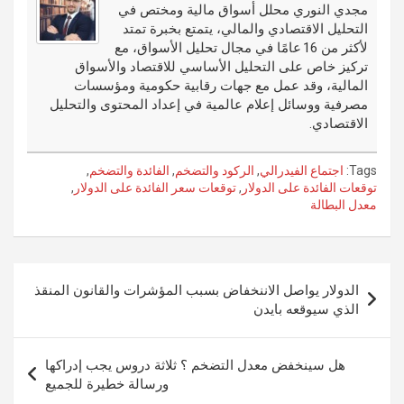
o
er
n
r
مجدي النوري محلل أسواق مالية ومختص في
التحليل الاقتصادي والمالي، يتمتع بخبرة تمتد
k
لأكثر من 16 عامًا في مجال تحليل الأسواق، مع
تركيز خاص على التحليل الأساسي للاقتصاد والأسواق
المالية، وقد عمل مع جهات رقابية حكومية ومؤسسات
مصرفية ووسائل إعلام عالمية في إعداد المحتوى والتحليل
الاقتصادي.
Tags:
اجتماع الفيدرالي
,
الركود والتضخم
,
الفائدة والتضخم
,
توقعات الفائدة على الدولار
,
توقعات سعر الفائدة على الدولار
,
معدل البطالة
تصفّح
الدولار يواصل الاننخفاض بسبب المؤشرات والقانون المنقذ
المقالات
الذي سيوقعه بايدن
هل سينخفض معدل التضخم ؟ ثلاثة دروس يجب إدراكها
ورسالة خطيرة للجميع