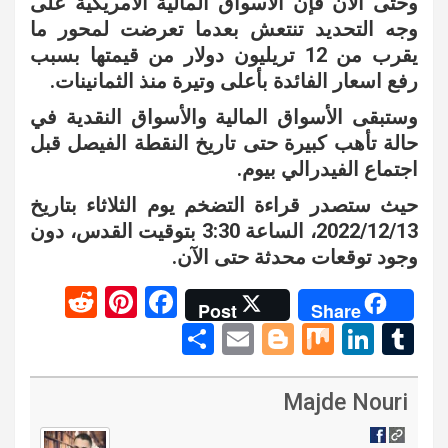
وحتى الآن فإن الأسواق المالية الأمريكية على
وجه التحديد تنتعش بعدما تعرضت لمحور ما
يقرب من 12 تريليون دولار من قيمتها بسبب
رفع اسعار الفائدة بأعلى وتيرة منذ الثمانينات.
وستبقى الأسواق المالية والأسواق النقدية في
حالة تأهب كبيرة حتى تاريخ النقطة الفيصل قبل
اجتماع الفيدرالي بيوم.
حيث ستصدر قراءة التضخم يوم الثلاثاء بتاريخ
2022/12/13، الساعة 3:30 بتوقيت القدس، دون
وجود توقعات محدثة حتى الآن.
R
Pi
F
Post
Share
e
nt
a
S
E
Bl
M
Li
T
d
er
ce
h
m
o
ix
n
u
di
es
b
ar
ail
g
ke
m
Majde Nouri
t
t
o
e
g
dI
bl