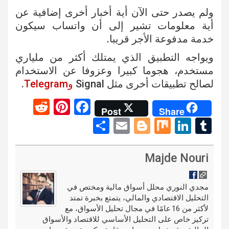
ولم يصدر حتى الآن أية أخبار أخرى إضافية عن
أية معلومات تشير إلى أن واتساب سيكون
خدمة مدفوعة الأجر قريبا.
ويواجه التطبيق الذي يمتلك أكثر من ملياري
مستخدم، هجوما كبيرا وعزوفا عن الاستخدام
لصالح تطبيقات أخرى مثل Signal
وTelegram
.
R
Pi
F
Post
Share
e
nt
a
S
E
Bl
M
Li
T
d
er
ce
h
m
o
ix
n
u
di
es
b
ar
ail
g
ke
m
Majde Nouri
t
t
o
e
g
dI
bl
o
er
n
r
مجدي النوري محلل أسواق مالية ومختص في
التحليل الاقتصادي والمالي، يتمتع بخبرة تمتد
k
لأكثر من 16 عامًا في مجال تحليل الأسواق، مع
تركيز خاص على التحليل الأساسي للاقتصاد والأسواق