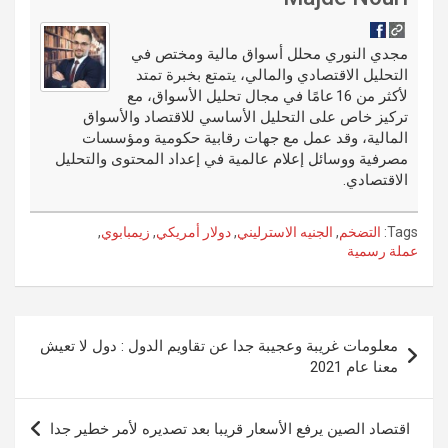
t
t
o
e
g
dI
bl
o
er
n
r
مجدي النوري محلل أسواق مالية ومختص في
التحليل الاقتصادي والمالي، يتمتع بخبرة تمتد
k
لأكثر من 16 عامًا في مجال تحليل الأسواق، مع
تركيز خاص على التحليل الأساسي للاقتصاد والأسواق
المالية، وقد عمل مع جهات رقابية حكومية ومؤسسات
مصرفية ووسائل إعلام عالمية في إعداد المحتوى والتحليل
الاقتصادي.
Tags:
التضخم
,
الجنيه الاسترليني
,
دولار أمريكي
,
زيمبابوي
,
عملة رسمية
تصفّح
معلومات غريبة وعجيبة جدا عن تقاويم الدول : دول لا تعيش
المقالات
معنا عام 2021
اقتصاد الصين يرفع الأسعار قريبا بعد تصديره لأمر خطير جدا