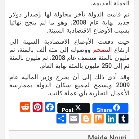
العملة القديمة.
ثم قامت الدولة بآخر محاولة لها بإصدار دولار
جديد نهاية عام 2008، وهو ما لم ينجح نهائيا
بسبب الأوضاع الاقتصادية السيئة.
حيث دفعت الأوضاع الاقتصادية السيئة إلى
ارتفاع
التضخم
ووصوله إلى مئة ألف بالمئة، ثم
مليون بالمئة منتصف عام 2008، ثم مليون بالمئة
ثم إلى 250 مليون بالمئة نهاية العام.
وقد أدى ذلك إلى أن يخرج وزير المالية عام
2009 ويسمح لجميع سكان الدولة بممارسة
الأعمال التجارية بأي عملة كانت.
R
Pi
F
Post
Share
e
nt
a
S
E
Bl
M
Li
T
d
er
ce
h
m
o
ix
n
u
di
es
b
ar
ail
g
ke
m
Majde Nouri