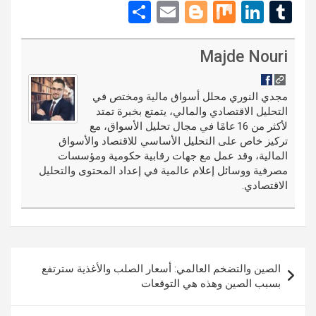
e
nt
a
S
E
Bl
M
Li
T
d
er
ce
h
m
o
ix
n
u
di
es
b
ar
ail
g
ke
m
Majde Nouri
t
t
o
e
g
dI
bl
o
er
n
r
مجدي النوري محلل أسواق مالية ومختص في
التحليل الاقتصادي والمالي، يتمتع بخبرة تمتد
k
لأكثر من 16 عامًا في مجال تحليل الأسواق، مع
تركيز خاص على التحليل الأساسي للاقتصاد والأسواق
المالية، وقد عمل مع جهات رقابية حكومية ومؤسسات
مصرفية ووسائل إعلام عالمية في إعداد المحتوى والتحليل
الاقتصادي.
تصفّح
الصين والتضخم العالمي: أسعار الصلب والأغذية سترتفع
المقالات
بسبب الصين وهذه هي التوقعات