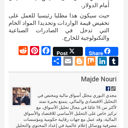
أمام الدولار.
حيث سيكون هذا مطلبا رئيسيا للعمل على
تخفيض قيمة الواردات وتحديدا المواد الخام
التي تدخل في الصادرات الصناعية
والتكنولوجية للخارج.
R
Pi
F
Post
Share
e
nt
a
S
E
Bl
M
Li
T
d
er
ce
h
m
o
ix
n
u
di
es
b
ar
ail
g
ke
m
Majde Nouri
t
t
o
e
g
dI
bl
o
er
n
r
مجدي النوري محلل أسواق مالية ومختص في
التحليل الاقتصادي والمالي، يتمتع بخبرة تمتد
k
لأكثر من 16 عامًا في مجال تحليل الأسواق، مع
تركيز خاص على التحليل الأساسي للاقتصاد والأسواق
المالية، وقد عمل مع جهات رقابية حكومية ومؤسسات
مصرفية ووسائل إعلام عالمية في إعداد المحتوى والتحليل