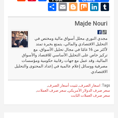
e
nt
a
S
E
Bl
M
Li
T
d
er
ce
h
m
o
ix
n
u
di
es
b
ar
ail
g
ke
m
Majde Nouri
t
t
o
e
g
dI
bl
o
er
n
r
مجدي النوري محلل أسواق مالية ومختص في
التحليل الاقتصادي والمالي، يتمتع بخبرة تمتد
k
لأكثر من 16 عامًا في مجال تحليل الأسواق، مع
تركيز خاص على التحليل الأساسي للاقتصاد والأسواق
المالية، وقد عمل مع جهات رقابية حكومية ومؤسسات
مصرفية ووسائل إعلام عالمية في إعداد المحتوى والتحليل
الاقتصادي.
Tags:
اسعار الصرف
,
تثبيت أسعار الصرف
,
سعر صرف الدولار الأمريكي
,
سعر صرف العملات
,
سعر صرف العملات الثابت
تصفّح