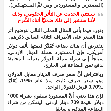
(المصدرين والمستوردين ومن ثمَّ المستهلكين).
سنتثني الحديث عن التأثر الحكومي، وذلك
لأننا سنشير إلى ذلك ضمنيّاً أثناء الشَّرح.
ونورد فيما يأتي المثال العملي التالي لتوضيح أثر
هذا السعر على الأطراف الثلاثة السابق ذكرهم.
لنفترض أن هناك بضاعة تُقَدَّرُ قيمتها بألف دولار
أمريكي، فإن المستورد بعملة الدينار الاردني،
سيلجأ إلى شراء عملة الدولار بعملته المحلية؛
لدفع ثمن البضاعة في الخارج.
وبافتراض أنَّ سعر صرف الدينار مقابل الدولار،
وهو سعر صرف ثابت منذ عام 1995، يُقَدَّرُ
بـ0.709 قرش للدولار الواحد.
فإن هذا يعني، أنَّ المستوردَ سيقوم بشراء 1000
دولار بقيمة 709 دينار اردني، ليتمكن من شراء
البضاعة المذكورة سابقا.