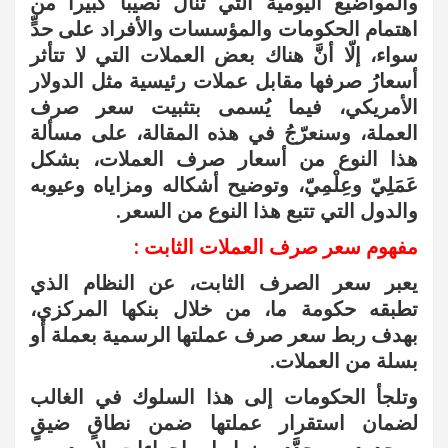
والمواضيع اليومية التي تنال نصيباً كبيراً من
اهتمام الحكومات والمؤسسات والأفراد على حدٍّ
سواء، إلّا أنَّ هناك بعض العملات التي لا تتأثر
أسعارُ صرفها مقابل عملات رئيسية مثل الدولار
الأمريكي، فيما يُسمى بتثبيت سعر صرف
العملة، وسنعرّجُ في هذه المقالة، على مسألة
هذا النوع من أسعار صرف العملات، بشكل
عَمَلِيّ وعِلْمِيّ، وتوضيح أشكاله ومزاياه وعيوبه
والدول التي تتبع هذا النوع من السعر.
مفهوم سعر صرف العملات الثابت :
يعبر سعر الصرف الثابت، عن النظام الذي
تطبقه حكومة ما، من خلال بنكها المركزي،
بهدف ربط سعر صرف عملتها الرسمية بعملة أو
بسلة من العملات.
وتلجأ الحكومات إلى هذا السلوك في الغالب
لضمان استقرار عملتها ضمن نطاقٍ ضيقٍ