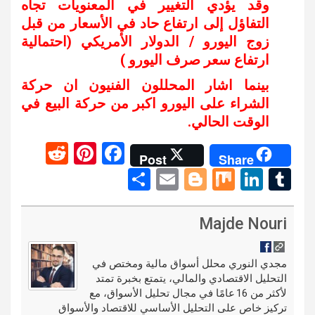
وقد يؤدي التغيير في المعنويات تجاه
التفاؤل إلى ارتفاع حاد في الأسعار من قبل
زوج اليورو / الدولار الأمريكي (احتمالية
ارتفاع سعر صرف اليورو )
بينما اشار المحللون الفنيون ان حركة
الشراء على اليورو اكبر من حركة البيع في
الوقت الحالي.
R
Pi
F
Post
Share
e
nt
a
S
E
Bl
M
Li
T
d
er
ce
h
m
o
ix
n
u
di
es
b
ar
ail
g
ke
m
Majde Nouri
t
t
o
e
g
dI
bl
o
er
n
r
مجدي النوري محلل أسواق مالية ومختص في
التحليل الاقتصادي والمالي، يتمتع بخبرة تمتد
k
لأكثر من 16 عامًا في مجال تحليل الأسواق، مع
تركيز خاص على التحليل الأساسي للاقتصاد والأسواق