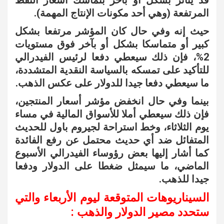
قد يتأثر بشكل أو بآخر بتماسك أسعار النفط
المرتفعة (وهي أحد مكونات الإنتاج المهمة).
حيث إنه وفي حال كان المؤشر مرتفعا بشكل
كبير أو متماسكا بشكل أو بآخر فوق مستويات
2%، فإن ذلك سيعطي دفعا لرئيس الفيدرالي
للتأكيد على تمسكه بالسياسة النقدية المتشددة،
ما سيعطي دفعا جيدا للدولار على عكس الذهب.
بينما وفي حال انخفض مؤشر أسعار المنتجين،
فإن ذلك سيعطي أملا للأسواق المالية في مساء
يوم الثلاثاء، وخط استراحة لجيروم باول للحديث
المتفائل ضد أي حديث محتمل عن رفع الفائدة
كما أشار إليها بعض رؤوساء الفيدرالي الأسبوع
الماضي، ما سيمثل ضغطا على الدولار ودفعا
جيدا للذهب.
السيناريوهات المتوقعة ليوم الأربعاء والتي
ستحدد مصير الدولار والذهب :