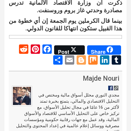
ذكرت أن وزارة الاقتصاد الألمانية تدرس
مصادرة وحدتي غاز بروم وروسنفت.
بينما قال الكرملين يوم الجمعة إن أي خطوة من
هذا القبيل ستكون انتهاكا للقانون الدولي.
R
Pi
F
Post
Share
e
nt
a
S
E
Bl
M
Li
T
d
er
ce
h
m
o
ix
n
u
di
es
b
ar
ail
g
ke
m
Majde Nouri
t
t
o
e
g
dI
bl
o
er
n
r
مجدي النوري محلل أسواق مالية ومختص في
التحليل الاقتصادي والمالي، يتمتع بخبرة تمتد
k
لأكثر من 16 عامًا في مجال تحليل الأسواق، مع
تركيز خاص على التحليل الأساسي للاقتصاد والأسواق
المالية، وقد عمل مع جهات رقابية حكومية ومؤسسات
مصرفية ووسائل إعلام عالمية في إعداد المحتوى والتحليل