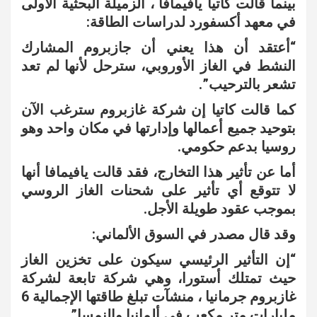
بينما قالت كاتيا يافيمافا ، الزميلة البحثية الأولى
في معهد أكسفورد لدراسات الطاقة:
“أعتقد أن هذا يعني أن جازبروم المشارك
النشط في الغاز الأوروبي، سترحل لأنها لم تعد
تشعر بالترحيب”.
كما قالت كاتيا إن شركة غازبروم سترغب الآن
بتوحيد جميع أعمالها وإدارتها في مكان واحد وهو
روسيا بدعم حكومي.
أما عن تأثير هذا التخارج، فقد قالت يافيمافا أنها
لا تتوقع أي تأثير على شحنات الغاز الروسي
بموجب عقود طويلة الأجل.
وقد قال مصدر في السوق الألماني:
“إن التأثير الرئيسي سيكون على تخزين الغاز
حيث تمتلك أستورا، وهي شركة تابعة لشركة
غازبروم جرمانيا ، منشآت تبلغ طاقتها الإجمالية 6
مليارات متر مكعب في ألمانيا والنمسا”.