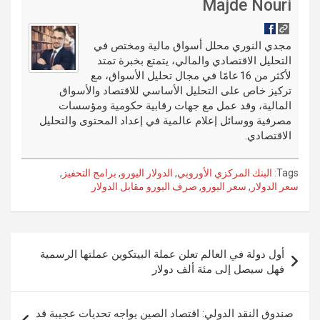
di
es
b
ar
ail
g
ke
m
Majde Nouri
t
t
o
e
g
dI
bl
o
er
n
r
مجدي النوري محلل أسواق مالية ومختص في
التحليل الاقتصادي والمالي، يتمتع بخبرة تمتد
k
لأكثر من 16 عامًا في مجال تحليل الأسواق، مع
تركيز خاص على التحليل الأساسي للاقتصاد والأسواق
المالية، وقد عمل مع جهات رقابية حكومية ومؤسسات
مصرفية ووسائل إعلام عالمية في إعداد المحتوى والتحليل
الاقتصادي.
Tags:
البنك المركزي الأوروبي
,
الدولار اليورو
,
برامج التحفيز
,
سعر الدولار
,
سعر اليورو
,
صرف اليورو مقابل الدولار
تصفّح
أول دولة في العالم تعلن عملة البيتكوين عملتها الرسمية
المقالات
فهل سيصل إلى مئة ألف دولار
صندوق النقد الدولي: اقتصاد الصين يواجه تحديات عجيبة قد