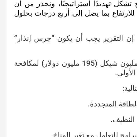
تشكل تهديدًا استراتيجيًا، ونحذر من أن
لارتفاع بما يصل إلى أربع درجات بحلول
ين إن التقرير يجب أن يكون “جرس إنذار”
بينما أقرت الميزانية الجديدة مبلغ 625 مليون شيكل (195 مليون دولار) لمكافحة
الأولى.
لية:
لطاقة المتجددة.
 النظيف.
مج للتعامل مع تغير المناخ.