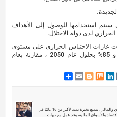
لجديدة.
 سيتم استخدامها للوصول إلى الأهداف
لحراري لدى دولة الاحتلال.
ت غازات الاحتباس الحراري على مستوى
الاقتصاد بنسبة 27% بحلول عام 2030 و 85% بحلول عام 2050 ، مقارنة بعام
S
E
Bl
M
Li
T
h
m
o
ix
n
u
ar
ail
g
ke
m
e
g
dI
bl
er
n
r
مجدي النوري محلل أسواق مالية ومختص في التحليل الاقتصادي والمالي، يتمتع بخبرة تمتد لأكثر من 16 عامًا في
قتصاد والأسواق المالية، وقد عمل مع جهات