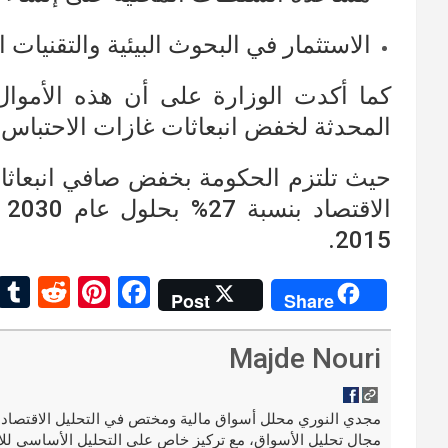
الاستثمار في البحوث البيئية والتقنيات ا
كما أكدت الوزارة على أن هذه الأموال
المحدثة لخفض انبعاثات غازات الاحتباس ا
حيث تلتزم الحكومة بخفض صافي انبعاثا
2015.
R
Pi
F
Post
Share
e
nt
a
d
er
ce
Majde Nouri
di
es
b
t
t
o
مجال تحليل الأسواق، مع تركيز خاص على التحليل الأساسي للا