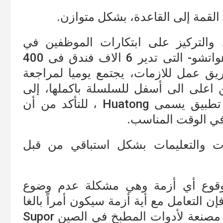
 القمة إلى القاعدة، بشكل متوازن.
والتركيز على ابتكارات الموظفين في
الشركات، فعلى سبيل المثال، شركة هواتشو- التى تدير 6 الاف فندق فى 400
يق عمل للازمات، يجتمع يوميا لمراجعة
اعلى الى أسفل للسلسلة باكملها، إلى
جانب منصة المعلومات الداخلية، وهي تطبيق يسمى Huatong ، للتأكد من أن
في الوقت المناسب.
ت والتعليمات بشكل استباقي من قبل
 وقوع أي أزمة وهي مشكلة عدم وضوع
ن التعامل مع أية أزمة سيكون أمراً بالغا
في الأهمية، وهو ما قامت به أكبر شركة مصنعة لأدوات المطبخ في الصين Supor