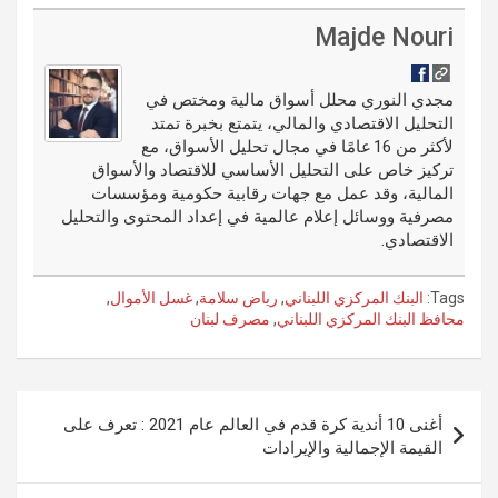
h
m
o
ix
n
u
di
es
b
ar
ail
g
ke
m
Majde Nouri
t
t
o
e
g
dI
bl
o
er
n
r
مجدي النوري محلل أسواق مالية ومختص في
التحليل الاقتصادي والمالي، يتمتع بخبرة تمتد
k
لأكثر من 16 عامًا في مجال تحليل الأسواق، مع
تركيز خاص على التحليل الأساسي للاقتصاد والأسواق
المالية، وقد عمل مع جهات رقابية حكومية ومؤسسات
مصرفية ووسائل إعلام عالمية في إعداد المحتوى والتحليل
الاقتصادي.
Tags:
البنك المركزي اللبناني
,
رياض سلامة
,
غسل الأموال
,
محافظ البنك المركزي اللبناني
,
مصرف لبنان
تصفّح
أغنى 10 أندية كرة قدم في العالم عام 2021 : تعرف على
المقالات
القيمة الإجمالية والإيرادات