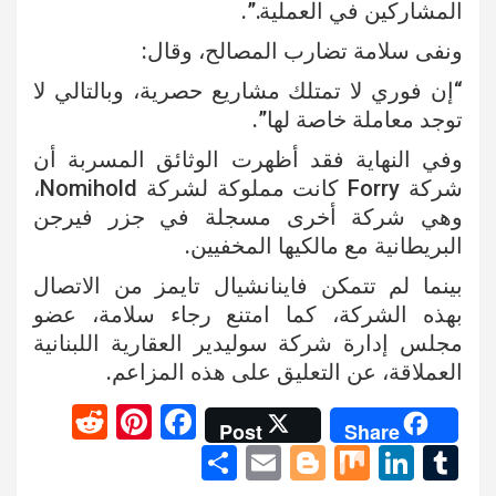
المشاركين في العملية.”.
ونفى سلامة تضارب المصالح، وقال:
“إن فوري لا تمتلك مشاريع حصرية، وبالتالي لا
توجد معاملة خاصة لها”.
وفي النهاية فقد أظهرت الوثائق المسربة أن
شركة Forry كانت مملوكة لشركة Nomihold،
وهي شركة أخرى مسجلة في جزر فيرجن
البريطانية مع مالكيها المخفيين.
بينما لم تتمكن فاينانشيال تايمز من الاتصال
بهذه الشركة، كما امتنع رجاء سلامة، عضو
مجلس إدارة شركة سوليدير العقارية اللبنانية
العملاقة، عن التعليق على هذه المزاعم.
R
Pi
F
Post
Share
e
nt
a
S
E
Bl
M
Li
T
d
er
ce