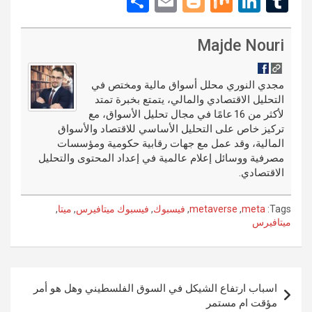
S
E
Bl
M
Li
T
d
er
ce
h
m
o
ix
n
u
di
es
b
ar
ail
g
ke
m
Majde Nouri
t
t
o
e
g
dI
bl
o
er
n
r
مجدي النوري محلل أسواق مالية ومختص في
التحليل الاقتصادي والمالي، يتمتع بخبرة تمتد
k
لأكثر من 16 عامًا في مجال تحليل الأسواق، مع
تركيز خاص على التحليل الأساسي للاقتصاد والأسواق
المالية، وقد عمل مع جهات رقابية حكومية ومؤسسات
مصرفية ووسائل إعلام عالمية في إعداد المحتوى والتحليل
الاقتصادي.
Tags:
meta
,
metaverse
,
فيسبوك
,
فيسبوك ميتافيرس
,
ميتا
,
ميتافيرس
تصفّح
اسباب ارتفاع الشيكل في السوق الفلسطيني وهل هو أمر
المقالات
مؤقت ام مستمر