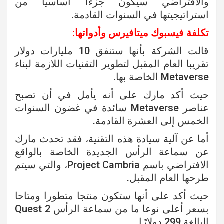
والافتراضي سيكون جزءًا أساسيًا من
استراتيجيتها في السنوات القادمة.
تكلفة فيسبوك ميتافيرس وأدواتها:
قالت الشركة بأنها ستنفق 10 مليارات دولار
تقريبا العام المقبل لتطوير التقنيات اللازمة لبناء
Metaverse الخاصة بها.
حيث أكد مارك على أنه يأمل في أن تصبح
عناصر Metaverse سائدة في غضون السنوات
الخمس إلى العشرة القادمة.
أما عن آلية سيادة هذه التقنية، فقد تحدث مارك
عن سماعة الرأس الجديدة الخاصة بالواقع
الافتراضي باسم Project Cambria، والتي سيتم
طرحها العام المقبل.
حيث أكد على أنها ستكون منتجا متطورا ومتاحا
بسعر أعلى نوعا ما من سماعة الرأس Quest 2
البالغة 299 دولارًا.