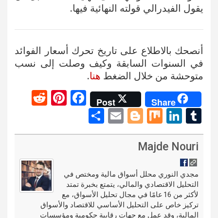
يقول الفيدرالي قولته النهائية فيها.
أنصحك بالاطلاع على تاريخ تحرك أسعار الفوائد
في السنوات السابقة وكيف وصلت إلى نسب
متوحشة من خلال الضغط
هنا
.
R
Pi
F
Post
Share
e
nt
a
S
E
Bl
M
Li
T
d
er
ce
h
m
o
ix
n
u
di
es
b
ar
ail
g
ke
m
Majde Nouri
t
t
o
e
g
dI
bl
o
er
n
r
مجدي النوري محلل أسواق مالية ومختص في
التحليل الاقتصادي والمالي، يتمتع بخبرة تمتد
k
لأكثر من 16 عامًا في مجال تحليل الأسواق، مع
تركيز خاص على التحليل الأساسي للاقتصاد والأسواق
المالية، وقد عمل مع جهات رقابية حكومية ومؤسسات